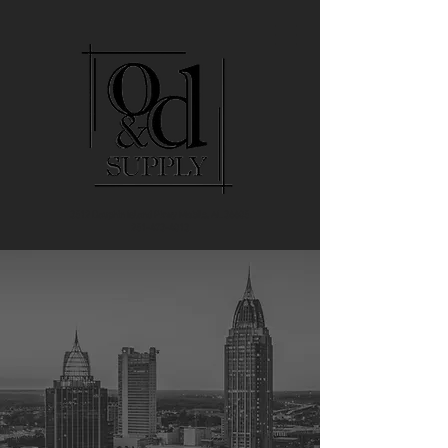
3512 Dauphin Island Pkwy Mobile, AL 36605
251-473-4013